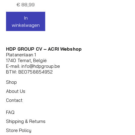
Prijs
€ 88,99
In
winkelwagen
HDP GROUP CV – ACRI Webshop
Platanenlaan 1
1740 Ternat, België
E-mail:
info@hdpgroup.be
BTW: BE0758854952
Shop
About Us
Contact
FAQ
Shipping & Returns
Store Policy