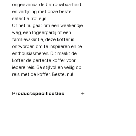
ongeëvenaarde betrouwbaarheid
en verfijning met onze beste
selectie trolleys.
Of het nu gaat om een weekendje
weg, een logeerpartij of een
familievakantie, deze koffer is
ontworpen om te inspireren en te
enthousiasmeren. Dit maakt de
koffer de perfecte koffer voor
iedere reis. Ga stijlvol en veilig op
reis met de koffer. Bestel nu!
Productspecificaties
Handbagage
koffer
HDP GROUP CV – ACRI Webshop
Platanenlaan 1
Formaat
55x35x25 cm