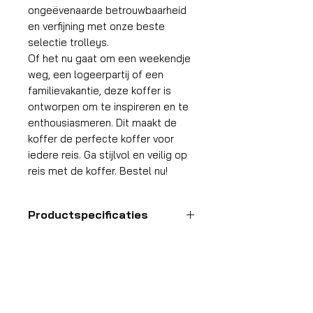
ongeëvenaarde betrouwbaarheid
en verfijning met onze beste
selectie trolleys.
Of het nu gaat om een weekendje
weg, een logeerpartij of een
familievakantie, deze koffer is
ontworpen om te inspireren en te
enthousiasmeren. Dit maakt de
koffer de perfecte koffer voor
iedere reis. Ga stijlvol en veilig op
reis met de koffer. Bestel nu!
Productspecificaties
Handbagage
koffer
HDP GROUP CV – ACRI Webshop
Platanenlaan 1
Formaat
55x35x25 cm