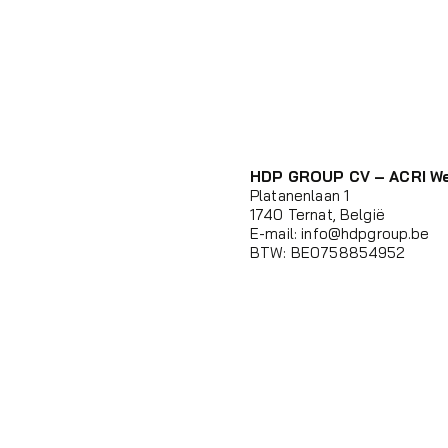
HDP GROUP CV – ACRI W
Platanenlaan 1
1740 Ternat, België
E-mail:
info@hdpgroup.be
BTW: BE0758854952