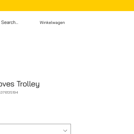
Winkelwagen
oves Trolley
5376135194