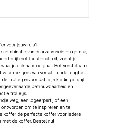
Gewicht koffer
Material
Wielen
fer voor jouw reis?
Aantal compart
te combinatie van duurzaamheid en gemak,
rt stijl met functionaliteit, zodat je
Geschikt reisdu
n, waar je ook naartoe gaat. Het verstelbare
Slot
t voor reizigers van verschillende lengtes.
de Trolley ervoor dat je je kleding in stijl
Gemiddeld inpak
ar ongeëvenaarde betrouwbaarheid en
gewicht
ctie trolleys.
dje weg, een logeerpartij of een
Handvat
is ontworpen om te inspireren en te
e koffer de perfecte koffer voor iedere
Koffersluiting
eis met de koffer. Bestel nu!
Achterkant kleu