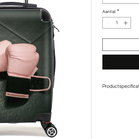
Aantal
*
Productspecifica
Handbagage k
Formaat
Volume