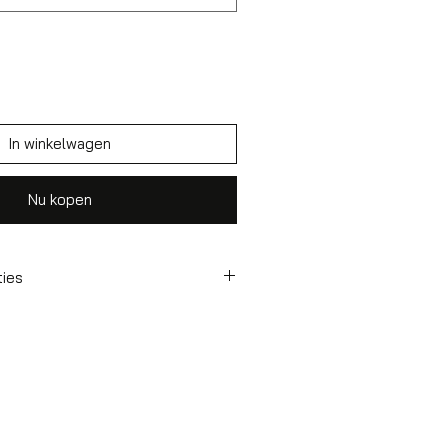
In winkelwagen
Nu kopen
ties
offer
55x35x25 cm
36 l