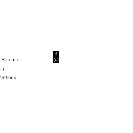
& Returns
cy
Methods