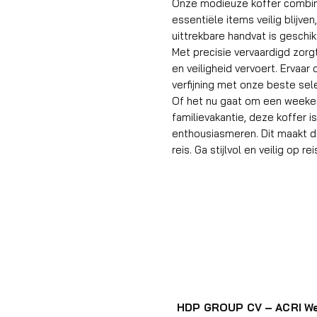
Onze modieuze koffer combinee
essentiële items veilig blijve
uittrekbare handvat is geschik
Met precisie vervaardigd zorgt 
en veiligheid vervoert. Erva
verfijning met onze beste sele
Of het nu gaat om een weeken
familievakantie, deze koffer 
enthousiasmeren. Dit maakt d
reis. Ga stijlvol en veilig op r
HDP GROUP CV – ACRI W