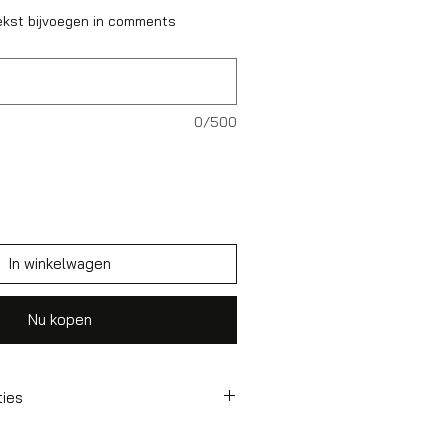
ekst bijvoegen in comments
0/500
In winkelwagen
Nu kopen
ties