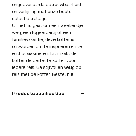
ongeëvenaarde betrouwbaarheid
en verfijning met onze beste
selectie trolleys.
Of het nu gaat om een weekendje
weg, een logeerpartij of een
familievakantie, deze koffer is
ontworpen om te inspireren en te
enthousiasmeren. Dit maakt de
koffer de perfecte koffer voor
iedere reis. Ga stijlvol en veilig op
reis met de koffer. Bestel nu!
Productspecificaties
Handbagage
koffer
HDP GROUP CV – ACRI Webshop
Platanenlaan 1
Formaat
55x35x25 cm