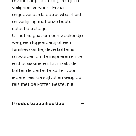
ervoor dat je je kleding in stijl en
veiligheid vervoert. Ervaar
ongeëvenaarde betrouwbaarheid
en verfijning met onze beste
selectie trolleys.
Of het nu gaat om een weekendje
weg, een logeerpartij of een
familievakantie, deze koffer is
ontworpen om te inspireren en te
enthousiasmeren. Dit maakt de
koffer de perfecte koffer voor
iedere reis. Ga stijlvol en veilig op
reis met de koffer. Bestel nu!
Productspecificaties
Handbagage
koffer
HDP GROUP CV – ACRI Webshop