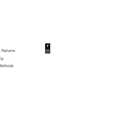
Verstelbaar handvat
Koffersluiting
r
Zwart
& Returns
cy
Methods