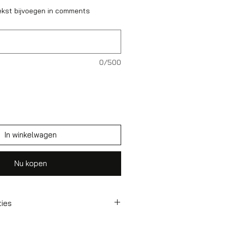
ekst bijvoegen in comments
0/500
In winkelwagen
Nu kopen
ties