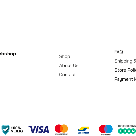
Handvat
Koffersluiting
Achterkant kleu
FAQ
ebshop
Shop
Shipping 
About Us
Store Poli
Contact
Payment 