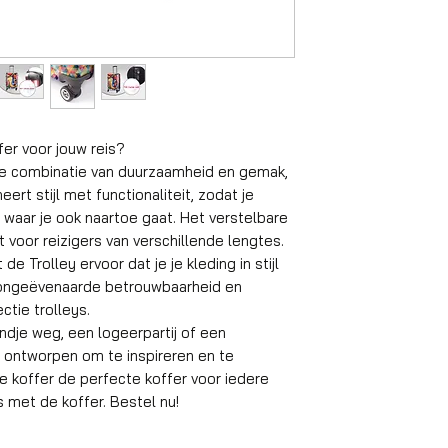
Handbagage ko
Formaat
Volume
fer voor jouw reis?
Gewicht koffer
te combinatie van duurzaamheid en gemak,
Material
rt stijl met functionaliteit, zodat je
n, waar je ook naartoe gaat. Het verstelbare
Wielen
t voor reizigers van verschillende lengtes.
de Trolley ervoor dat je je kleding in stijl
Aantal compart
ar ongeëvenaarde betrouwbaarheid en
ctie trolleys.
Geschikt reisdu
dje weg, een logeerpartij of een
is ontworpen om te inspireren en te
Slot
e koffer de perfecte koffer voor iedere
Gemiddeld inpak
eis met de koffer. Bestel nu!
gewicht