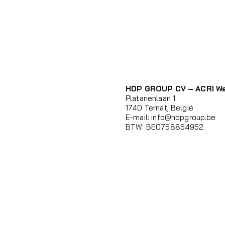
HDP GROUP CV – ACRI W
Platanenlaan 1
1740 Ternat, België
E-mail:
info@hdpgroup.be
BTW: BE0758854952