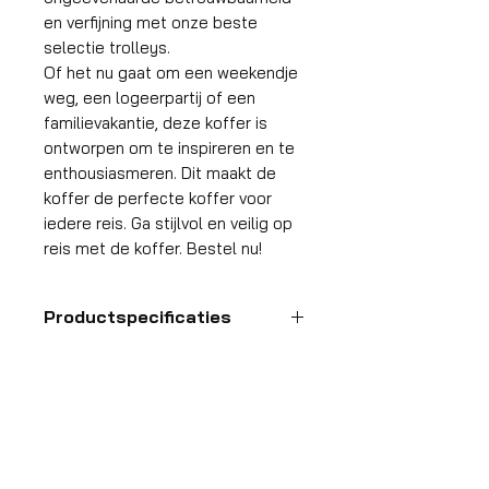
en verfijning met onze beste
selectie trolleys.
Of het nu gaat om een weekendje
weg, een logeerpartij of een
familievakantie, deze koffer is
ontworpen om te inspireren en te
enthousiasmeren. Dit maakt de
koffer de perfecte koffer voor
iedere reis. Ga stijlvol en veilig op
reis met de koffer. Bestel nu!
Productspecificaties
Handbagage
koffer
HDP GROUP CV – ACRI Webshop
Platanenlaan 1
Formaat
55x35x25 cm
1740 Ternat, België