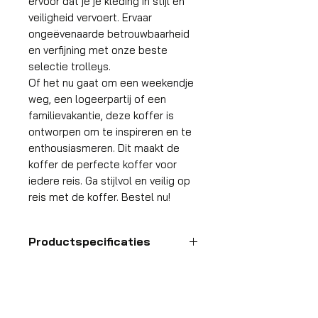
ervoor dat je je kleding in stijl en
veiligheid vervoert. Ervaar
ongeëvenaarde betrouwbaarheid
en verfijning met onze beste
selectie trolleys.
Of het nu gaat om een weekendje
weg, een logeerpartij of een
familievakantie, deze koffer is
ontworpen om te inspireren en te
enthousiasmeren. Dit maakt de
koffer de perfecte koffer voor
iedere reis. Ga stijlvol en veilig op
reis met de koffer. Bestel nu!
Productspecificaties
Handbagage
koffer
HDP GROUP CV – ACRI Webshop