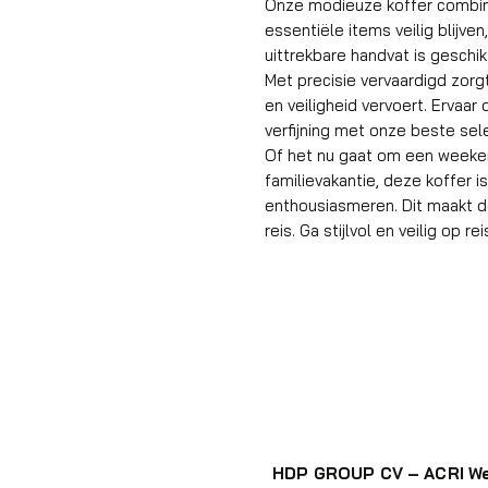
Onze modieuze koffer combinee
essentiële items veilig blijve
uittrekbare handvat is geschik
Met precisie vervaardigd zorgt 
en veiligheid vervoert. Erva
verfijning met onze beste sele
Of het nu gaat om een weeken
familievakantie, deze koffer 
enthousiasmeren. Dit maakt d
reis. Ga stijlvol en veilig op r
HDP GROUP CV – ACRI W