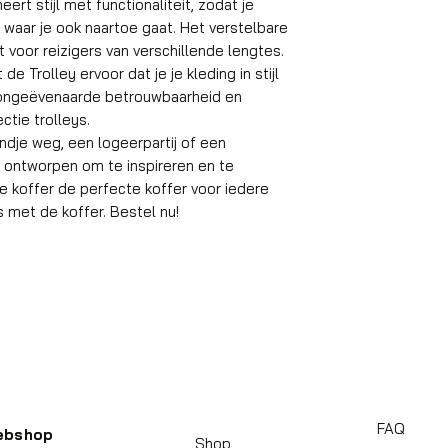
rt stijl met functionaliteit, zodat je
Gewicht koffer
and cost. Providin
they can buy with
n, waar je ook naartoe gaat. Het verstelbare
your shipping poli
t voor reizigers van verschillende lengtes.
Material
reassure your cu
de Trolley ervoor dat je je kleding in stijl
with confidence.
ar ongeëvenaarde betrouwbaarheid en
Wielen
ctie trolleys.
Aantal compart
dje weg, een logeerpartij of een
is ontworpen om te inspireren en te
Geschikt reisdu
e koffer de perfecte koffer voor iedere
eis met de koffer. Bestel nu!
Slot
Gemiddeld inpak
gewicht
Handvat
Koffersluiting
Achterkant kleu
FAQ
ebshop
Shop