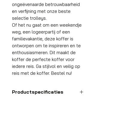
ongeëvenaarde betrouwbaarheid
en verfijning met onze beste
selectie trolleys.
Of het nu gaat om een weekendje
weg, een logeerpartij of een
familievakantie, deze koffer is
ontworpen om te inspireren en te
enthousiasmeren. Dit maakt de
koffer de perfecte koffer voor
iedere reis. Ga stijlvol en veilig op
reis met de koffer. Bestel nu!
Productspecificaties
Handbagage
koffer
HDP GROUP CV – ACRI Webshop
Platanenlaan 1
Formaat
55x35x25 cm