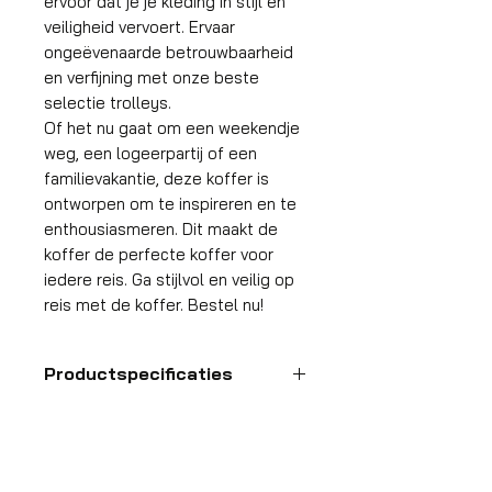
ervoor dat je je kleding in stijl en
veiligheid vervoert. Ervaar
ongeëvenaarde betrouwbaarheid
en verfijning met onze beste
selectie trolleys.
Of het nu gaat om een weekendje
weg, een logeerpartij of een
familievakantie, deze koffer is
ontworpen om te inspireren en te
enthousiasmeren. Dit maakt de
koffer de perfecte koffer voor
iedere reis. Ga stijlvol en veilig op
reis met de koffer. Bestel nu!
Productspecificaties
Handbagage
koffer
HDP GROUP CV – ACRI Webshop