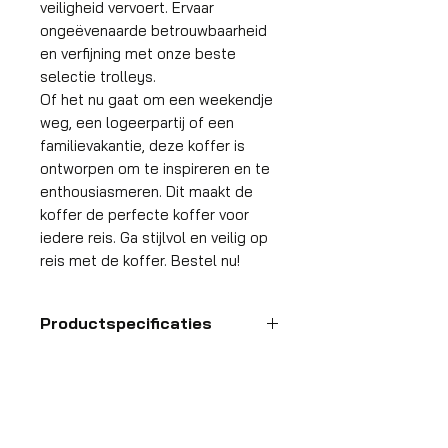
veiligheid vervoert. Ervaar
ongeëvenaarde betrouwbaarheid
en verfijning met onze beste
selectie trolleys.
Of het nu gaat om een weekendje
weg, een logeerpartij of een
familievakantie, deze koffer is
ontworpen om te inspireren en te
enthousiasmeren. Dit maakt de
koffer de perfecte koffer voor
iedere reis. Ga stijlvol en veilig op
reis met de koffer. Bestel nu!
Productspecificaties
Handbagage
koffer
HDP GROUP CV – ACRI Webshop
Platanenlaan 1