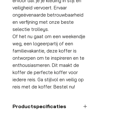
ervoor dat je je kleding in stijl en
veiligheid vervoert. Ervaar
ongeëvenaarde betrouwbaarheid
en verfijning met onze beste
selectie trolleys.
Of het nu gaat om een weekendje
weg, een logeerpartij of een
familievakantie, deze koffer is
ontworpen om te inspireren en te
enthousiasmeren. Dit maakt de
koffer de perfecte koffer voor
iedere reis. Ga stijlvol en veilig op
reis met de koffer. Bestel nu!
Productspecificaties
Handbagage
koffer
HDP GROUP CV – ACRI Webshop