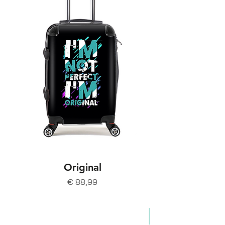
Original
Prijs
€ 88,99