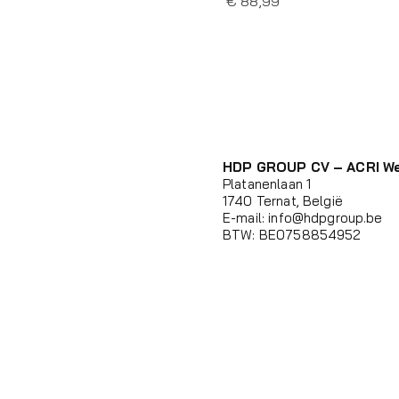
Prijs
€ 88,99
HDP GROUP CV – ACRI W
Platanenlaan 1
1740 Ternat, België
E-mail:
info@hdpgroup.be
BTW: BE0758854952