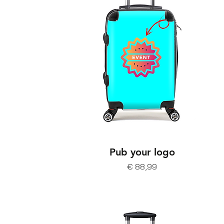
Pub your logo
Prijs
€ 88,99