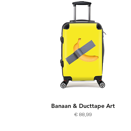
Banaan & Ducttape Art
Prijs
€ 88,99