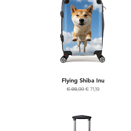
Flying Shiba Inu
Normale prijs
Verkoopprijs
€ 88,99
€ 71,19