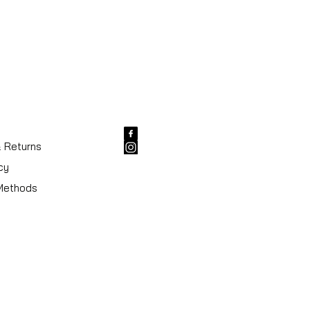
& Returns
cy
Methods