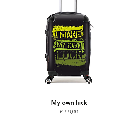
My own luck
Prijs
€ 88,99