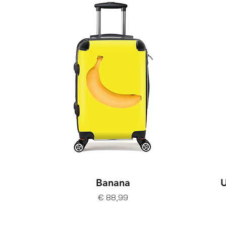
Banana
U
Prijs
€ 88,99