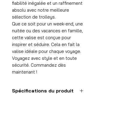
fiabilité inégalée et un raffinement
absolu avec notre meilleure
sélection de trolleys.
Que ce soit pour un week-end, une
nuitée ou des vacances en famille,
cette valise est conçue pour
inspirer et séduire. Cela en fait la
valise idéale pour chaque voyage.
Voyagez avec style et en toute
sécurité. Commandez dès
maintenant !
Spécifications du produit
Valise à main
Format
55x35x25 cm
HDP GROUP CV – ACRI Webshop
Volume
Platanenlaan 1
36 l
1740 Ternat, België