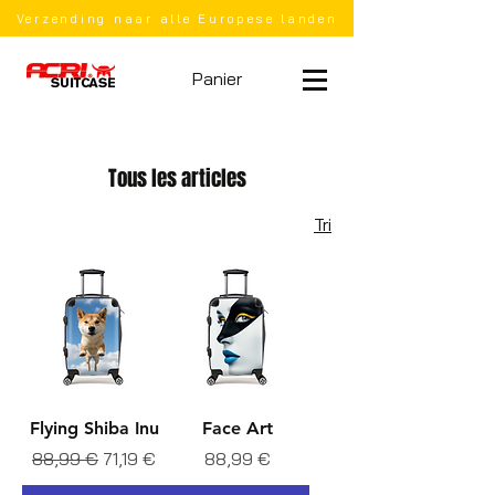
Verzending naar alle Europese landen
Panier
Tous les articles
Tri
Flying Shiba Inu
Face Art
Prix original
Prix promotionnel
Prix
88,99 €
71,19 €
88,99 €