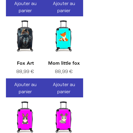
Ajouter au
Ajouter au
panier
panier
Fox Art
Mom little fox
Prix
Prix
88,99 €
88,99 €
Ajouter au
Ajouter au
panier
panier