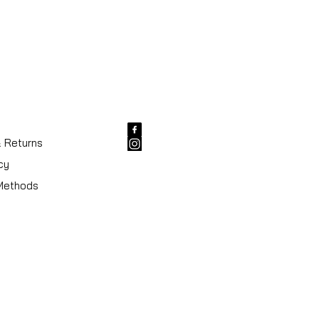
Verstelbaar handvat
Koffersluiting
r
Zwart
& Returns
cy
Methods