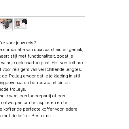
Handbagage ko
Formaat
Volume
fer voor jouw reis?
Gewicht koffer
te combinatie van duurzaamheid en gemak,
Material
rt stijl met functionaliteit, zodat je
n, waar je ook naartoe gaat. Het verstelbare
Wielen
t voor reizigers van verschillende lengtes.
de Trolley ervoor dat je je kleding in stijl
Aantal compart
ar ongeëvenaarde betrouwbaarheid en
ctie trolleys.
Geschikt reisdu
dje weg, een logeerpartij of een
is ontworpen om te inspireren en te
Slot
e koffer de perfecte koffer voor iedere
Gemiddeld inpak
eis met de koffer. Bestel nu!
gewicht