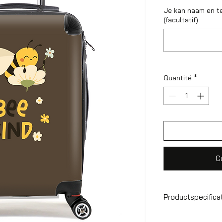
Je kan naam en t
(facultatif)
Quantité
*
C
Productspecifica