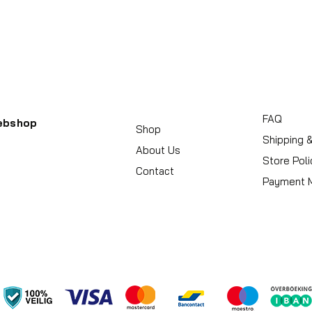
Handvat
Koffersluiting
Achterkant kleu
FAQ
ebshop
Shop
Shipping 
About Us
Store Poli
Contact
Payment 