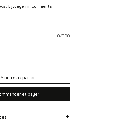
ekst bijvoegen in comments
0/500
Ajouter au panier
ommander et payer
ties