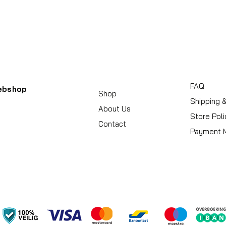
Handvat
Koffersluiting
Achterkant kleu
FAQ
ebshop
Shop
Shipping 
About Us
Store Poli
Contact
Payment 