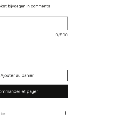
ekst bijvoegen in comments
0/500
Ajouter au panier
ommander et payer
ties