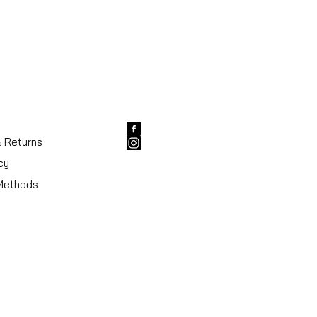
Verstelbaar handvat
Koffersluiting
r
Zwart
& Returns
cy
Methods