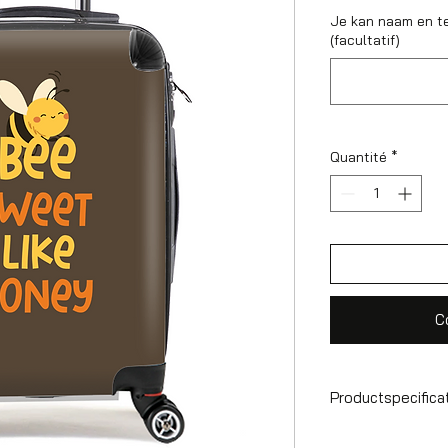
Je kan naam en t
(facultatif)
Quantité
*
C
Productspecifica