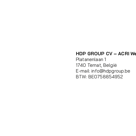
HDP GROUP CV – ACRI W
Platanenlaan 1
1740 Ternat, België
E-mail:
info@hdpgroup.be
BTW: BE0758854952