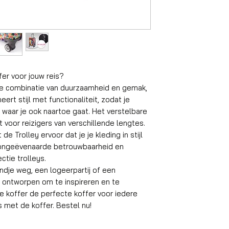
Handbagage ko
Formaat
Volume
fer voor jouw reis?
Gewicht koffer
te combinatie van duurzaamheid en gemak,
Material
rt stijl met functionaliteit, zodat je
n, waar je ook naartoe gaat. Het verstelbare
Wielen
t voor reizigers van verschillende lengtes.
de Trolley ervoor dat je je kleding in stijl
Aantal compart
ar ongeëvenaarde betrouwbaarheid en
ctie trolleys.
Geschikt reisdu
dje weg, een logeerpartij of een
is ontworpen om te inspireren en te
Slot
e koffer de perfecte koffer voor iedere
Gemiddeld inpak
eis met de koffer. Bestel nu!
gewicht