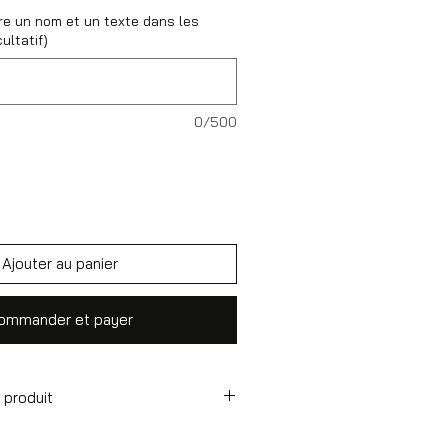
re un nom et un texte dans les
ultatif)
0/500
Ajouter au panier
ommander et payer
 produit