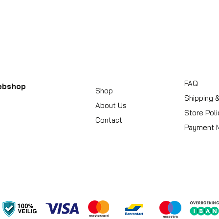
Serrure de valise
Couleur du dos
Noir
FAQ
ebshop
Shop
Shipping 
About Us
Store Poli
Contact
Payment 