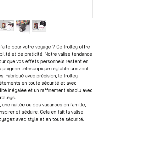
Format
55x35x25 cm
Volume
36 l
Poids de la valise
2,6 kg
Matériel
rfaite pour votre voyage ? Ce trolley offre
ABS
ilité et de praticité. Notre valise tendance
Roues
 pour que vos effets personnels restent en
rotatif à 360°
 La poignée télescopique réglable convient
Nombre de compa
s. Fabriqué avec précision, le trolley
4
vêtements en toute sécurité et avec
Durée de voyage 
1 à 4 jours
lité inégalée et un raffinement absolu avec
Château
rolleys.
Serrure à combin
 une nuitée ou des vacances en famille,
Poids moyen de l'
spirer et séduire. Cela en fait la valise
12 kg
yagez avec style et en toute sécurité.
Poignée
Poignée réglable
Serrure de valise