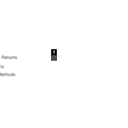
& Returns
cy
Methods