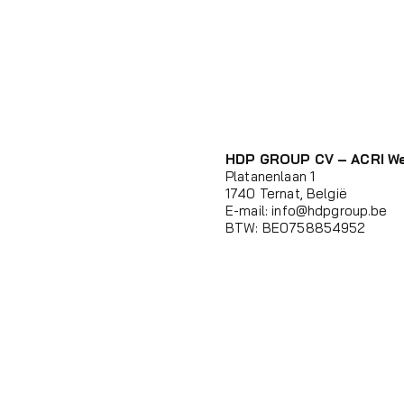
HDP GROUP CV – ACRI W
Platanenlaan 1
1740 Ternat, België
E-mail:
info@hdpgroup.be
BTW: BE0758854952