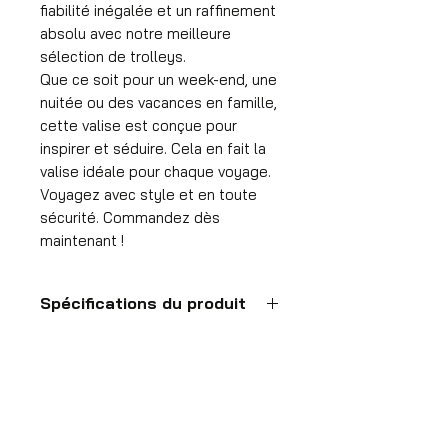
fiabilité inégalée et un raffinement
absolu avec notre meilleure
sélection de trolleys.
Que ce soit pour un week-end, une
nuitée ou des vacances en famille,
cette valise est conçue pour
inspirer et séduire. Cela en fait la
valise idéale pour chaque voyage.
Voyagez avec style et en toute
sécurité. Commandez dès
maintenant !
Spécifications du produit
Valise à main
Format
55x35x25 cm
HDP GROUP CV – ACRI Webshop
Volume
Platanenlaan 1
36 l
1740 Ternat, België