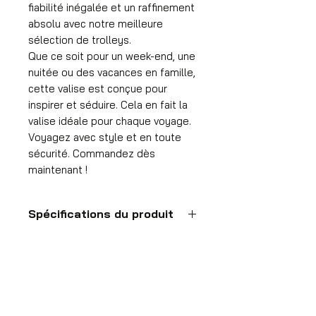
fiabilité inégalée et un raffinement
absolu avec notre meilleure
sélection de trolleys.
Que ce soit pour un week-end, une
nuitée ou des vacances en famille,
cette valise est conçue pour
inspirer et séduire. Cela en fait la
valise idéale pour chaque voyage.
Voyagez avec style et en toute
sécurité. Commandez dès
maintenant !
Spécifications du produit
Valise à main
Format
55x35x25 cm
HDP GROUP CV – ACRI Webshop
Volume
Platanenlaan 1
36 l
1740 Ternat, België