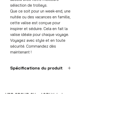
sélection de trolleys.
Que ce soit pour un week-end, une
nuitée ou des vacances en famille,
cette valise est conçue pour
inspirer et séduire. Cela en fait la
valise idéale pour chaque voyage.
Voyagez avec style et en toute
sécurité. Commandez dès
maintenant !
Spécifications du produit
Valise à main
Format
55x35x25 cm
HDP GROUP CV – ACRI Webshop
Volume
Platanenlaan 1
36 l
1740 Ternat, België
Poids de la valise
E-mail:
info@hdpgroup.be
2,6 kg
BTW: BE0758854952