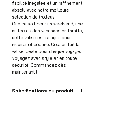
fiabilité inégalée et un raffinement
absolu avec notre meilleure
sélection de trolleys.
Que ce soit pour un week-end, une
nuitée ou des vacances en famille,
cette valise est conçue pour
inspirer et séduire. Cela en fait la
valise idéale pour chaque voyage.
Voyagez avec style et en toute
sécurité. Commandez dès
maintenant !
Spécifications du produit
Valise à main
Format
55x35x25 cm
HDP GROUP CV – ACRI Webshop
Volume
Platanenlaan 1
36 l
1740 Ternat, België