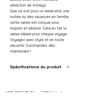
sélection de trolleys.
Que ce soit pour un week-end, une
nuitée ou des vacances en famille,
cette valise est conçue pour
inspirer et séduire. Cela en fait la
valise idéale pour chaque voyage.
Voyagez avec style et en toute
sécurité. Commandez dès
maintenant !
Spécifications du produit
Valise à main
Format
55x35x25 cm
HDP GROUP CV – ACRI Webshop
Volume
Platanenlaan 1
36 l
1740 Ternat, België
Poids de la valise
E-mail:
info@hdpgroup.be
2,6 kg
BTW: BE0758854952