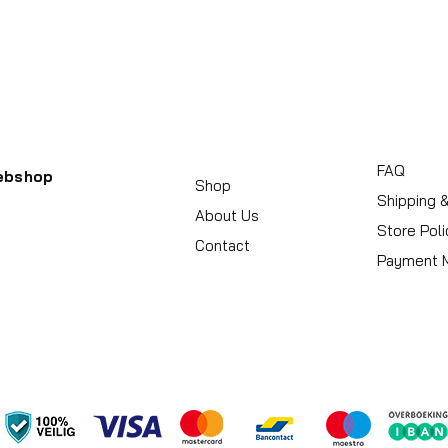
Handvat
Koffersluiting
Achterkant kleu
FAQ
ebshop
Shop
Shipping 
About Us
Store Poli
Contact
Payment 