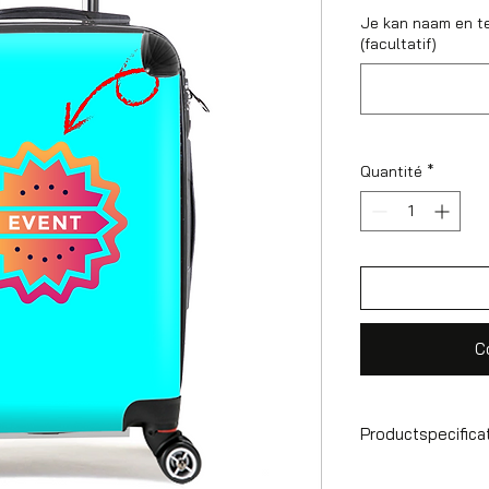
Je kan naam en t
(facultatif)
Quantité
*
C
Productspecifica