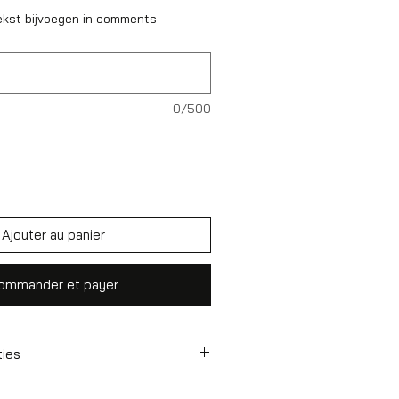
ekst bijvoegen in comments
0/500
Ajouter au panier
ommander et payer
ties