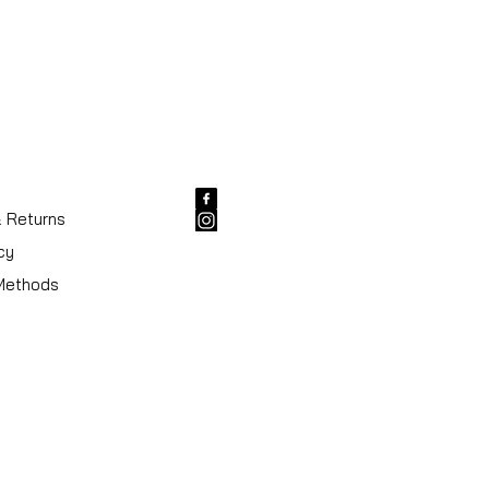
Verstelbaar handvat
Koffersluiting
r
Zwart
& Returns
cy
Methods