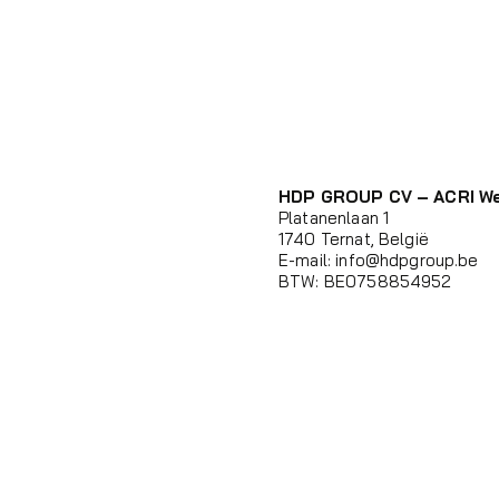
HDP GROUP CV – ACRI W
Platanenlaan 1
1740 Ternat, België
E-mail:
info@hdpgroup.be
BTW: BE0758854952