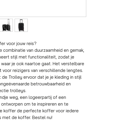
Handbagage ko
Formaat
Volume
fer voor jouw reis?
Gewicht koffer
te combinatie van duurzaamheid en gemak,
Material
rt stijl met functionaliteit, zodat je
n, waar je ook naartoe gaat. Het verstelbare
Wielen
t voor reizigers van verschillende lengtes.
de Trolley ervoor dat je je kleding in stijl
Aantal compart
ar ongeëvenaarde betrouwbaarheid en
ctie trolleys.
Geschikt reisdu
dje weg, een logeerpartij of een
is ontworpen om te inspireren en te
Slot
e koffer de perfecte koffer voor iedere
Gemiddeld inpak
eis met de koffer. Bestel nu!
gewicht