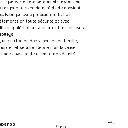
 pour que vos effets personnels restent en
Format
 La poignée télescopique réglable convient
55x35x25 cm
s. Fabriqué avec précision, le trolley
Volume
vêtements en toute sécurité et avec
36 l
Poids de la valise
lité inégalée et un raffinement absolu avec
2,6 kg
rolleys.
Matériel
 une nuitée ou des vacances en famille,
ABS
spirer et séduire. Cela en fait la valise
Roues
yagez avec style et en toute sécurité.
rotatif à 360°
Nombre de compa
4
Durée de voyage 
1 à 4 jours
Château
Serrure à combin
Poids moyen de l'
12 kg
Poignée
Poignée réglable
FAQ
Serrure de valise
ebshop
Shop