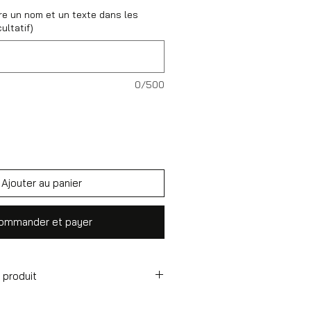
re un nom et un texte dans les
ultatif)
0/500
Ajouter au panier
ommander et payer
 produit