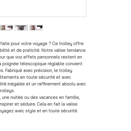
Format
55x35x25 cm
Volume
36 l
Poids de la valise
2,6 kg
Matériel
rfaite pour votre voyage ? Ce trolley offre
ABS
ilité et de praticité. Notre valise tendance
Roues
 pour que vos effets personnels restent en
rotatif à 360°
 La poignée télescopique réglable convient
Nombre de compa
s. Fabriqué avec précision, le trolley
4
vêtements en toute sécurité et avec
Durée de voyage 
1 à 4 jours
lité inégalée et un raffinement absolu avec
Château
rolleys.
Serrure à combin
 une nuitée ou des vacances en famille,
Poids moyen de l'
spirer et séduire. Cela en fait la valise
12 kg
yagez avec style et en toute sécurité.
Poignée
Poignée réglable
Serrure de valise