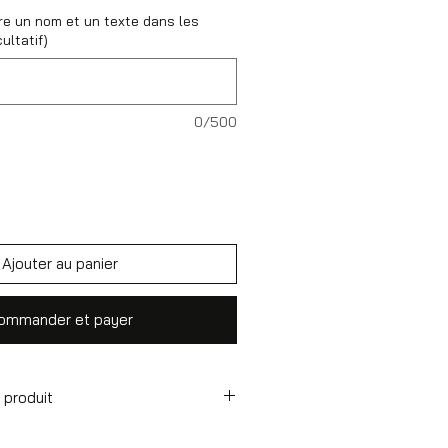
re un nom et un texte dans les
ultatif)
0/500
Ajouter au panier
ommander et payer
 produit