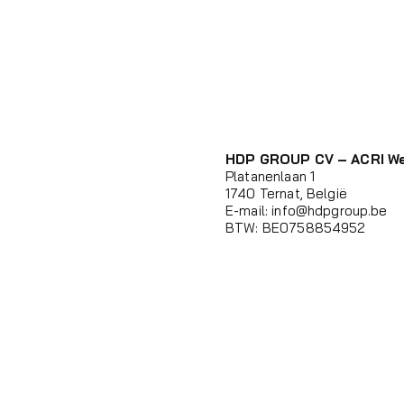
HDP GROUP CV – ACRI W
Platanenlaan 1
1740 Ternat, België
E-mail:
info@hdpgroup.be
BTW: BE0758854952