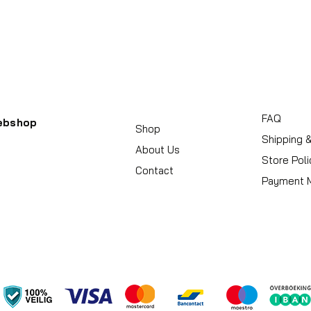
Serrure de valise
Couleur du dos
Noir
FAQ
ebshop
Shop
Shipping 
About Us
Store Poli
Contact
Payment 