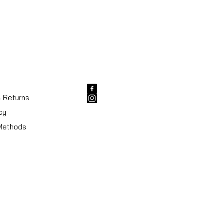
& Returns
cy
Methods