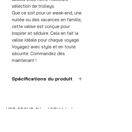
sélection de trolleys.
Que ce soit pour un week-end, une
nuitée ou des vacances en famille,
cette valise est conçue pour
inspirer et séduire. Cela en fait la
valise idéale pour chaque voyage.
Voyagez avec style et en toute
sécurité. Commandez dès
maintenant !
Spécifications du produit
Valise à main
Format
55x35x25 cm
HDP GROUP CV – ACRI Webshop
Volume
Platanenlaan 1
36 l
1740 Ternat, België
Poids de la valise
E-mail:
info@hdpgroup.be
2,6 kg
BTW: BE0758854952