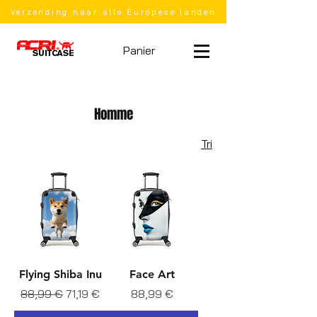
Verzending naar alle Europese landen
Panier
Homme
Tri
Flying Shiba Inu
Face Art
Prix original
Prix promotionnel
Prix
88,99 €
71,19 €
88,99 €