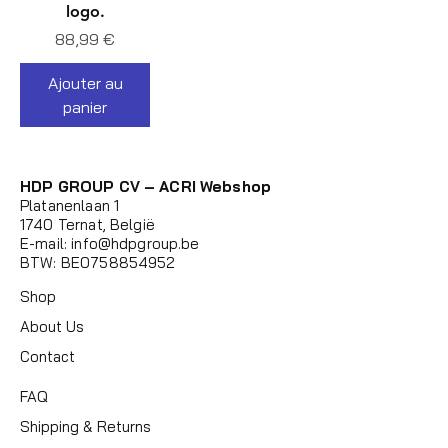
logo.
Prix
88,99 €
Ajouter au
panier
HDP GROUP CV – ACRI Webshop
Platanenlaan 1
1740 Ternat, België
E-mail:
info@hdpgroup.be
BTW: BE0758854952
Shop
About Us
Contact
FAQ
Shipping & Returns