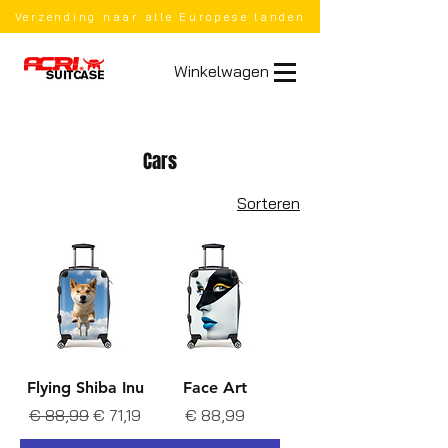
Verzending naar alle Europese landen
Winkelwagen
Cars
Sorteren
Flying Shiba Inu
Face Art
Normale prijs
Verkoopprijs
Prijs
€ 88,99
€ 71,19
€ 88,99