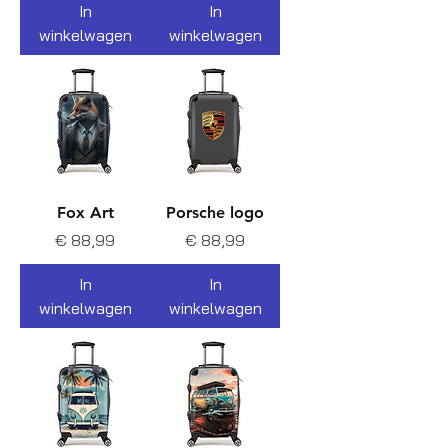
In
In
winkelwagen
winkelwagen
Fox Art
Porsche logo
Prijs
Prijs
€ 88,99
€ 88,99
In
In
winkelwagen
winkelwagen