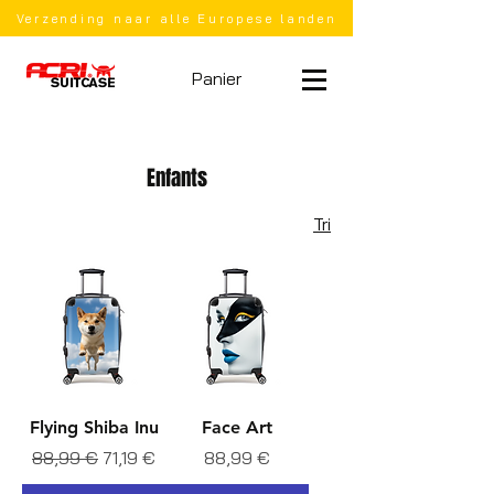
Verzending naar alle Europese landen
Panier
Enfants
Tri
Flying Shiba Inu
Face Art
Prix original
Prix promotionnel
Prix
88,99 €
71,19 €
88,99 €