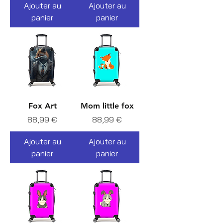
Ajouter au
Ajouter au
panier
panier
Fox Art
Mom little fox
Prix
Prix
88,99 €
88,99 €
Ajouter au
Ajouter au
panier
panier